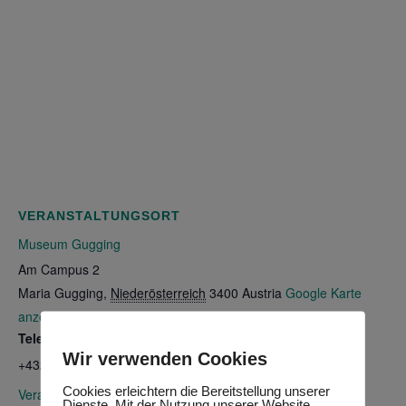
VERANSTALTUNGSORT
Museum Gugging
Am Campus 2
Maria Gugging
,
Niederösterreich
3400
Austria
Google Karte
anzeigen
Telefon
Wir verwenden Cookies
+43224387087
Cookies erleichtern die Bereitstellung unserer
Veranstaltungsort-Website anzeigen
Dienste. Mit der Nutzung unserer Website