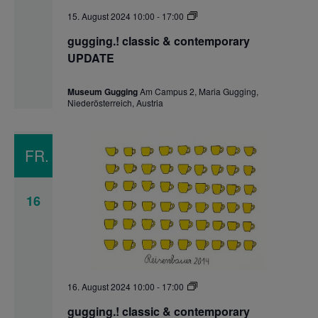
gugging.!
15. August 2024 10:00
-
17:00
classic
&
gugging.! classic & contemporary
contemporary
UPDATE
UPDATE
Museum Gugging
Am Campus 2, Maria Gugging,
Niederösterreich, Austria
FR.
16
gugging.!
16. August 2024 10:00
-
17:00
classic
&
gugging.! classic & contemporary