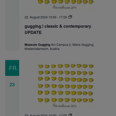
gugging.!
22. August 2024 10:00
-
17:00
classic
&
gugging.! classic & contemporary
contemporary
UPDATE
UPDATE
Museum Gugging
Am Campus 2, Maria Gugging,
Niederösterreich, Austria
FR.
23
gugging.!
23. August 2024 10:00
-
17:00