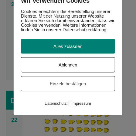
Wir verwenden Cookies
21
Cookies erleichtern die Bereitstellung unserer
Dienste. Mit der Nutzung unserer Website
erklären Sie sich damit einverstanden, dass wir
Cookies verwenden. Weitere Informationen
finden Sie in unserer Datenschutzerklärung.
gugging.!
21. August 2024 10:00
-
17:00
classic
Alles zulassen
&
gugging.! classic & contemporary
contemporary
UPDATE
UPDATE
Ablehnen
Museum Gugging
Am Campus 2, Maria Gugging,
Niederösterreich, Austria
Einzeln bestätigen
DO.
|
Datenschutz
Impressum
22