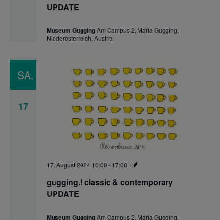
contemporary
UPDATE
UPDATE
Museum Gugging
Am Campus 2, Maria Gugging,
Niederösterreich, Austria
SA.
17
gugging.!
17. August 2024 10:00
-
17:00
classic
&
gugging.! classic & contemporary
contemporary
UPDATE
UPDATE
Museum Gugging
Am Campus 2, Maria Gugging,