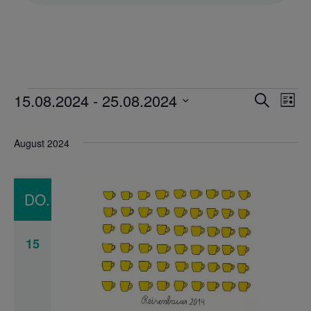
15.08.2024
 - 
25.08.2024
VERANSTALTUNGEN
Veranst
Suche
Liste
Ver
Suche
Datum
Ans
und
wählen.
August 2024
Nav
Ansicht
Navigat
DO.
15