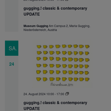
classic
&
gugging.! classic & contemporary
contemporary
UPDATE
UPDATE
Museum Gugging
Am Campus 2, Maria Gugging,
Niederösterreich, Austria
SA.
24
gugging.!
24. August 2024 10:00
-
17:00
classic
&
gugging.! classic & contemporary
contemporary
UPDATE
UPDATE