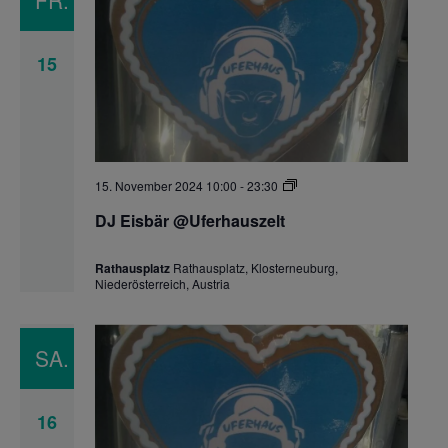
FR.
15
DJ
15. November 2024 10:00
-
23:30
Eisbär
@Uferhauszelt
DJ Eisbär @Uferhauszelt
Rathausplatz
Rathausplatz, Klosterneuburg,
Niederösterreich, Austria
SA.
16