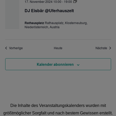
DJ
17. November 2024 10:00
-
19:00
Eisbär
@Uferhauszelt
DJ Eisbär @Uferhauszelt
Rathausplatz
Rathausplatz, Klosterneuburg,
Niederösterreich, Austria
Veranstaltungen
Veran
Vorherige
Heute
Nächste
Kalender abonnieren
Die Inhalte des Veranstaltungskalenders wurden mit
größtmöglicher Sorgfalt und nach bestem Gewissen erstellt.