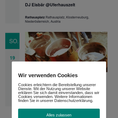
@Uferhauszelt
DJ Eisbär @Uferhauszelt
Rathausplatz
Rathausplatz, Klosterneuburg,
Niederösterreich, Austria
SO.
19
Wir verwenden Cookies
DJ
19. November 2023 10:00
-
20:00
Eisbär
Cookies erleichtern die Bereitstellung unserer
@Uferhauszelt
DJ Eisbär @Uferhauszelt
Dienste. Mit der Nutzung unserer Website
erklären Sie sich damit einverstanden, dass wir
Cookies verwenden. Weitere Informationen
Rathausplatz
Rathausplatz, Klosterneuburg,
finden Sie in unserer Datenschutzerklärung.
Niederösterreich, Austria
Alles zulassen