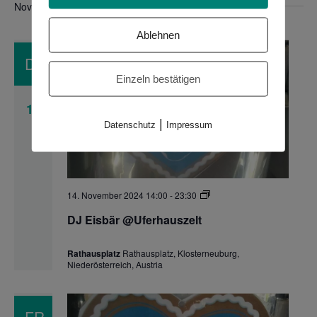
November 2024
Ablehnen
DO.
Einzeln bestätigen
14
|
Datenschutz
Impressum
DJ
14. November 2024 14:00
-
23:30
Eisbär
@Uferhauszelt
DJ Eisbär @Uferhauszelt
Rathausplatz
Rathausplatz, Klosterneuburg,
Niederösterreich, Austria