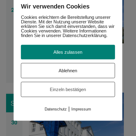
Wir verwenden Cookies
23
Cookies erleichtern die Bereitstellung unserer
Dienste. Mit der Nutzung unserer Website
erklären Sie sich damit einverstanden, dass wir
Cookies verwenden. Weitere Informationen
finden Sie in unserer Datenschutzerklärung.
Sonntagsführung
23. November 2025 14:00
-
15:00
Alles zulassen
Sonntagsführung
Ablehnen
Museum Gugging
Am Campus 2, Maria Gugging,
Niederösterreich, Austria
Einzeln bestätigen
SO.
|
Datenschutz
Impressum
30