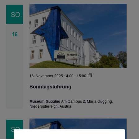
SO.
16
Sonntagsführung
16. November 2025 14:00
-
15:00
Sonntagsführung
Museum Gugging
Am Campus 2, Maria Gugging,
Niederösterreich, Austria
SO.