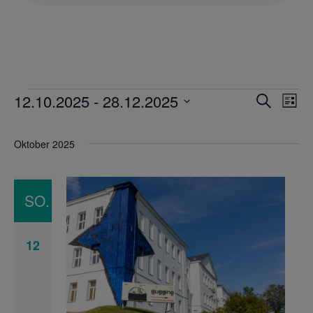
12.10.2025
 - 
28.12.2025
VERANSTALTUNGEN
Veranst
Suche
Liste
Ver
Suche
Datum
Ans
und
wählen.
Oktober 2025
Nav
Ansicht
Navigat
SO.
12