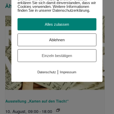
erklären Sie sich damit einverstanden, dass wir
Ähnliche Veranstaltungen
Cookies verwenden. Weitere Informationen
finden Sie in unserer Datenschutzerklärung.
Alles zulassen
Ablehnen
Einzeln bestätigen
|
Datenschutz
Impressum
Ausstellung „Karten auf den Tisch!“
10. August, 09:00
-
18:00