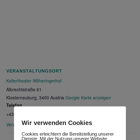
VERANSTALTUNGSORT
Kellertheater Wilheringerhof
Albrechtstraße 61
Klosterneuburg
,
3400
Austria
Google Karte anzeigen
Telefon
+432243444351
Wir verwenden Cookies
Veranstaltungsort-Website anzeigen
Cookies erleichtern die Bereitstellung unserer
Dienste. Mit der Nutzung unserer Website